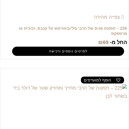
צפייה מהירה
226 – תמונת פנים של הרבי מליובאוויטש על קנבס, זכוכית או
פרספקס
החל מ-
69
₪
לפרטים נוספים ורכישה
הוסף למועדפים