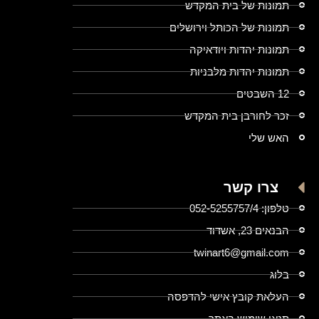
תמונות של בית המקדש
תמונות של הכותל וירושלים
תמונות יהדות ויודאיקה
תמונות יהדות מלבניות
12 השבטים
זכר לחורבן בית המקדש
האש שלי
צרו קשר
טלפון: 052-5255757/4
הבנאים 23, אשדוד
twinart6@gmail.com
בלוג
העלאת קובץ אישי להדפסה
תנאי שימוש באתר