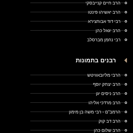
הרב חיים קנייבסקי
הרב יאשיהו פינטו
רבי דוד אבוחצירא
הרב יגאל כהן
רבי נחמן מברסלב
רבנים בתמונות
הרבי מליובאוויטש
הרב יצחק יוסף
הרב ניסים יגן
הרב מרדכי אליהו
הרמב"ם - רבי משה בן מימון
הרב דב קוק
הרב שלום כהן