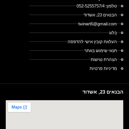
טלפון: 052-5255757/4
הבנאים 23, אשדוד
twinart6@gmail.com
בלוג
העלאת קובץ אישי להדפסה
תנאי שימוש באתר
הצהרת נגישות
מדיניות פרטיות
הבנאים 23, אשדוד