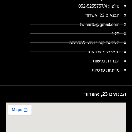
טלפון: 052-5255757/4
הבנאים 23, אשדוד
twinart6@gmail.com
בלוג
העלאת קובץ אישי להדפסה
תנאי שימוש באתר
הצהרת נגישות
מדיניות פרטיות
הבנאים 23, אשדוד