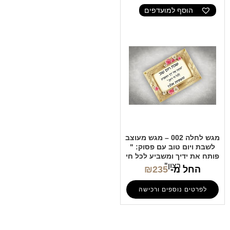
הוסף למועדפים
מגש לחלה 002 – מגש מעוצב
לשבת ויום טוב עם פסוק: "
פותח את ידיך ומשביע לכל חי
רצון"
החל מ-
235
₪
לפרטים נוספים ורכישה