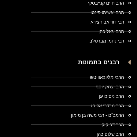
הרב חיים קנייבסקי
הרב יאשיהו פינטו
רבי דוד אבוחצירא
הרב יגאל כהן
רבי נחמן מברסלב
רבנים בתמונות
הרבי מליובאוויטש
הרב יצחק יוסף
הרב ניסים יגן
הרב מרדכי אליהו
הרמב"ם - רבי משה בן מימון
הרב דב קוק
הרב שלום כהן