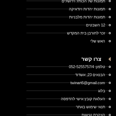
תמונות של הכותל וירושלים
תמונות יהדות ויודאיקה
תמונות יהדות מלבניות
12 השבטים
זכר לחורבן בית המקדש
האש שלי
צרו קשר
טלפון: 052-5255757/4
הבנאים 23, אשדוד
twinart6@gmail.com
בלוג
העלאת קובץ אישי להדפסה
תנאי שימוש באתר
הצהרת נגישות