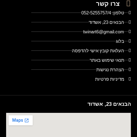
צרו קשר
טלפון: 052-5255757/4
הבנאים 23, אשדוד
twinart6@gmail.com
בלוג
העלאת קובץ אישי להדפסה
תנאי שימוש באתר
הצהרת נגישות
מדיניות פרטיות
הבנאים 23, אשדוד