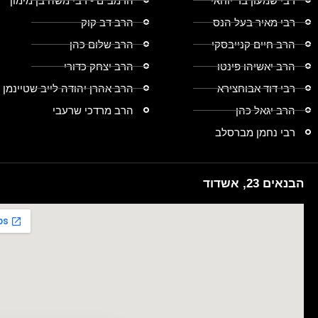
רבי שמעון בר יוחאי
הרמב"ם - רבי משה בן מימון
רבי מאיר בעל הנס
הרב דב קוק
הרב חיים קנייבסקי
הרב שלום כהן
הרב יאשיהו פינטו
הרב יצחק כדורי
רבי דוד אבוחצירא
הרב אהרן יהודה לייב שטיינמן
הרב יגאל כהן
הרב מרדכי שרעבי
רבי נחמן מברסלב
הבנאים 23, אשדוד