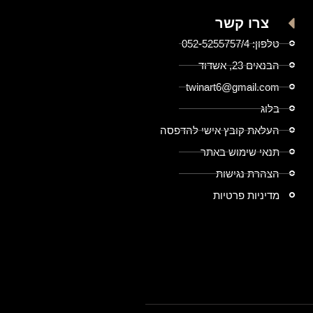
צרו קשר
טלפון: 052-5255757/4
הבנאים 23, אשדוד
twinart6@gmail.com
בלוג
העלאת קובץ אישי להדפסה
תנאי שימוש באתר
הצהרת נגישות
מדיניות פרטיות