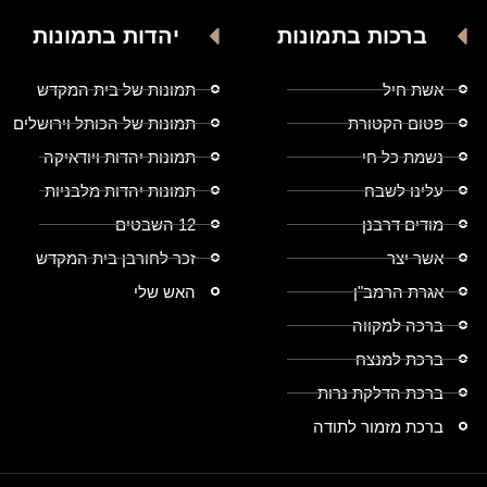
ברכות בתמונות
יהדות בתמונות
אשת חיל
תמונות של בית המקדש
פטום הקטורת
תמונות של הכותל וירושלים
נשמת כל חי
תמונות יהדות ויודאיקה
עלינו לשבח
תמונות יהדות מלבניות
מודים דרבנן
12 השבטים
אשר יצר
זכר לחורבן בית המקדש
אגרת הרמב"ן
האש שלי
ברכה למקווה
ברכת למנצח
ברכת הדלקת נרות
ברכת מזמור לתודה