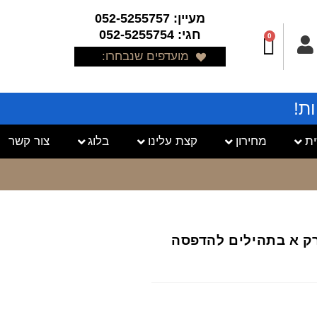
מעיין: 052-5255757
חגי: 052-5255754
0
מועדפים שנבחרו:
ת!
ת
מחירון
קצת עלינו
בלוג
צור קשר
 פרק א בתהילים להדפסה