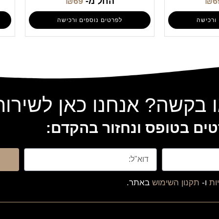
6
₪
החל מ-
69
₪
ורכישה
לפרטים נוספים ורכישה
 בקשה? אנחנו כאן לשירו
ים בטופס ונחזור בהקדם:
ות
ו-
תקנון השימוש
באתר.