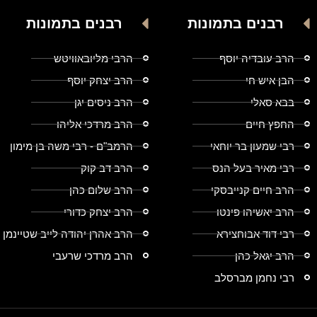
רבנים בתמונות
רבנים בתמונות
הרב עובדיה יוסף
הרבי מליובאוויטש
הבן איש חי
הרב יצחק יוסף
בבא סאלי
הרב ניסים יגן
החפץ חיים
הרב מרדכי אליהו
רבי שמעון בר יוחאי
הרמב"ם - רבי משה בן מימון
רבי מאיר בעל הנס
הרב דב קוק
הרב חיים קנייבסקי
הרב שלום כהן
הרב יאשיהו פינטו
הרב יצחק כדורי
רבי דוד אבוחצירא
הרב אהרן יהודה לייב שטיינמן
הרב יגאל כהן
הרב מרדכי שרעבי
רבי נחמן מברסלב