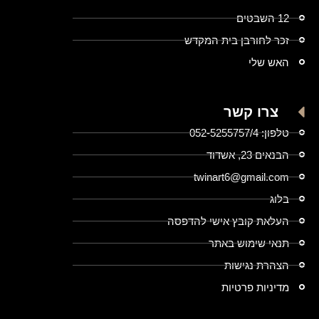
12 השבטים
זכר לחורבן בית המקדש
האש שלי
צרו קשר
טלפון: 052-5255757/4
הבנאים 23, אשדוד
twinart6@gmail.com
בלוג
העלאת קובץ אישי להדפסה
תנאי שימוש באתר
הצהרת נגישות
מדיניות פרטיות