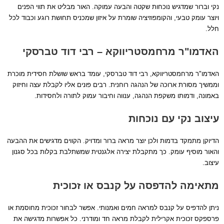
נקי וברור שמדגיש נוכחות שקטה והבעה עמוקה. האור מבליט את תווי הפנים
ויוצר עומק טבעי, והקומפוזיציה שומרת על איזון שמכניס תחושת רוגע וכבוד לכל
חלל.
האדמו"ר מרחמסטריווקא – רבי דוד טברסקי
האדמו"ר מרחמסטריווקא, רבי דוד טברסקי, עומד בראש שושלת חסידית מוכרת
וממשיך מסורת ארוכה של הנהגה רוחנית. רבים פונים אליו לקבלת עצה וחיזוק
באמונה, ודמותו משקפת הנהגה, ענווה וחיבור עמוק לתורה ולחסידות.
עיצוב נקי עם נוכחות
הדיוקן מתמקד בדמות ולכן יוצר מראה ברור ומדויק. הקווים מדגישים את ההבעה
והאור מוסיף עומק. כך מתקבלת יצירה אלגנטית שמשתלבת בקלות בכל סגנון
עיצוב.
מתאימה להדפסה על קנבס או זכוכית
ניתן להדפיס על קנבס למראה חמים ואמנותי. אפשר לבחור זכוכית מחוסמת או
פרספקס זכוכית אקרילית לקבלת מראה חד ומודרני. כל אפשרות מדגישה את