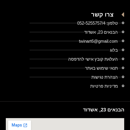
צרו קשר
טלפון: 052-5255757/4
הבנאים 23, אשדוד
twinart6@gmail.com
בלוג
העלאת קובץ אישי להדפסה
תנאי שימוש באתר
הצהרת נגישות
מדיניות פרטיות
הבנאים 23, אשדוד