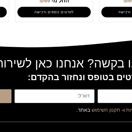
6
₪
החל מ-
69
₪
ורכישה
לפרטים נוספים ורכישה
 בקשה? אנחנו כאן לשירו
ים בטופס ונחזור בהקדם:
ות
ו-
תקנון השימוש
באתר.