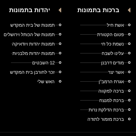
ברכות בתמונות
יהדות בתמונות
אשת חיל
תמונות של בית המקדש
פטום הקטורת
תמונות של הכותל וירושלים
נשמת כל חי
תמונות יהדות ויודאיקה
עלינו לשבח
תמונות יהדות מלבניות
מודים דרבנן
12 השבטים
אשר יצר
זכר לחורבן בית המקדש
אגרת הרמב"ן
האש שלי
ברכה למקווה
ברכת למנצח
ברכת הדלקת נרות
ברכת מזמור לתודה