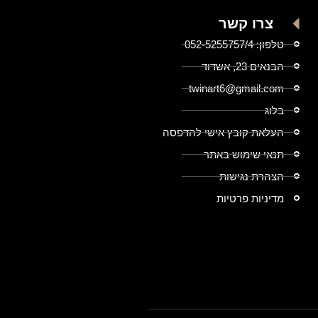
צרו קשר
טלפון: 052-5255757/4
הבנאים 23, אשדוד
twinart6@gmail.com
בלוג
העלאת קובץ אישי להדפסה
תנאי שימוש באתר
הצהרת נגישות
מדיניות פרטיות