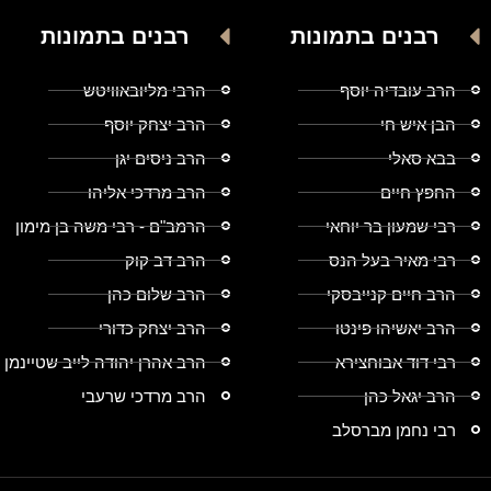
רבנים בתמונות
רבנים בתמונות
הרב עובדיה יוסף
הרבי מליובאוויטש
הבן איש חי
הרב יצחק יוסף
בבא סאלי
הרב ניסים יגן
החפץ חיים
הרב מרדכי אליהו
רבי שמעון בר יוחאי
הרמב"ם - רבי משה בן מימון
רבי מאיר בעל הנס
הרב דב קוק
הרב חיים קנייבסקי
הרב שלום כהן
הרב יאשיהו פינטו
הרב יצחק כדורי
רבי דוד אבוחצירא
הרב אהרן יהודה לייב שטיינמן
הרב יגאל כהן
הרב מרדכי שרעבי
רבי נחמן מברסלב