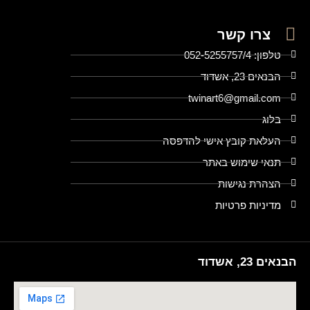
צרו קשר
טלפון: 052-5255757/4
הבנאים 23, אשדוד
twinart6@gmail.com
בלוג
העלאת קובץ אישי להדפסה
תנאי שימוש באתר
הצהרת נגישות
מדיניות פרטיות
הבנאים 23, אשדוד