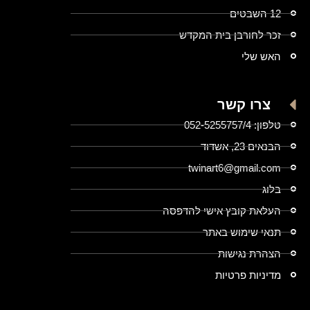
12 השבטים
זכר לחורבן בית המקדש
האש שלי
צרו קשר
טלפון: 052-5255757/4
הבנאים 23, אשדוד
twinart6@gmail.com
בלוג
העלאת קובץ אישי להדפסה
תנאי שימוש באתר
הצהרת נגישות
מדיניות פרטיות