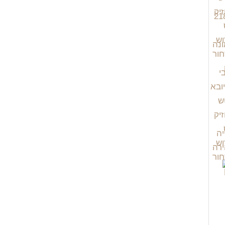
יה
רה