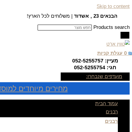
Skip to content
הבנאים 23 , אשדוד
| משלוחים לכל הארץ!
Products search
0
עגלת קניות
מעיין: 052-5255757
חגי: 052-5255754
מועדפים שנבחרו:
מחירים מיוחדים למוסד
עמוד הבית
רבנים
רבנים