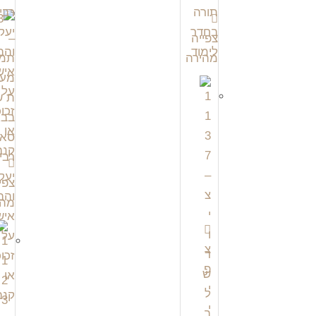
צפייה
מהירה
צפי
מהי
צ
פ
י
י