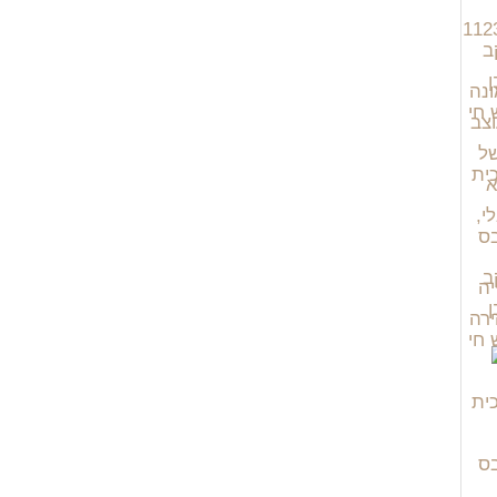
יה
רה