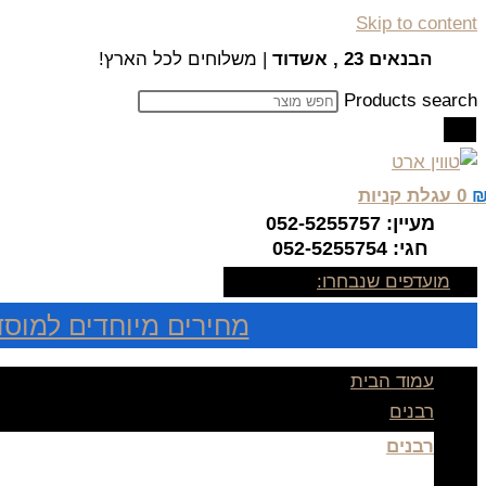
Skip to content
הבנאים 23 , אשדוד
| משלוחים לכל הארץ!
Products search
0
עגלת קניות
מעיין: 052-5255757
חגי: 052-5255754
מועדפים שנבחרו:
מחירים מיוחדים למוסד
עמוד הבית
רבנים
רבנים