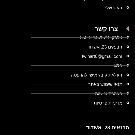
האש שלי
צרו קשר
טלפון: 052-5255757/4
הבנאים 23, אשדוד
twinart6@gmail.com
בלוג
העלאת קובץ אישי להדפסה
תנאי שימוש באתר
הצהרת נגישות
מדיניות פרטיות
הבנאים 23, אשדוד