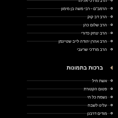
הרב מרדכי אליהו
הרמב"ם - רבי משה בן מימון
הרב דב קוק
הרב שלום כהן
הרב יצחק כדורי
הרב אהרן יהודה לייב שטיינמן
הרב מרדכי שרעבי
ברכות בתמונות
אשת חיל
פטום הקטורת
נשמת כל חי
עלינו לשבח
מודים דרבנן