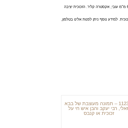
ציור של אדמורי חב"ד הוא סגולה לברכה והצלחה לבית ולמשרד. ניתן לבחור הדפסה על זכוכית מחוסמת 6 מ"מ עובי, אקסטרה קליר. הזכוכית יציבה
זכוכית. למידע נוסף ניתן לפנות אלינו בטלפון,