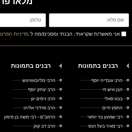
מלאו פרט
אני מאשר/ת שקראתי, הבנתי ומסכים/מה ל
מדיניות הפרטי
רבנים בתמונות
רבנים בתמונות
הרב עובדיה יוסף
הרבי מליובאוויטש
הבן איש חי
הרב יצחק יוסף
בבא סאלי
הרב ניסים יגן
החפץ חיים
הרב מרדכי אליהו
רבי שמעון בר יוחאי
הרמב"ם - רבי משה בן מימון
רבי מאיר בעל הנס
הרב דב קוק