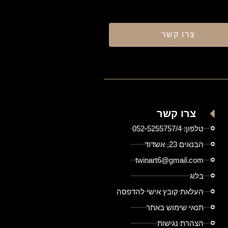
צרו קשר
צרו קשר
טלפון: 052-5255757/4
הבנאים 23, אשדוד
twinart6@gmail.com
בלוג
העלאת קובץ אישי להדפסה
תנאי שימוש באתר
הצהרת נגישות