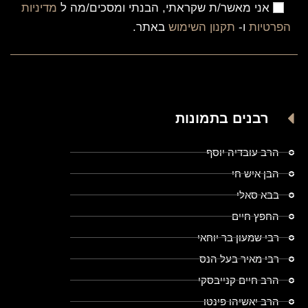
אני מאשר/ת שקראתי, הבנתי ומסכים/מה ל
מדיניות
הפרטיות
ו-
תקנון השימוש
באתר.
רבנים בתמונות
הרב עובדיה יוסף
הבן איש חי
בבא סאלי
החפץ חיים
רבי שמעון בר יוחאי
רבי מאיר בעל הנס
הרב חיים קנייבסקי
הרב יאשיהו פינטו