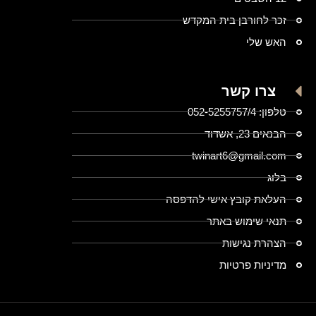
זכר לחורבן בית המקדש
האש שלי
צרו קשר
טלפון: 052-5255757/4
הבנאים 23, אשדוד
twinart6@gmail.com
בלוג
העלאת קובץ אישי להדפסה
תנאי שימוש באתר
הצהרת נגישות
מדיניות פרטיות