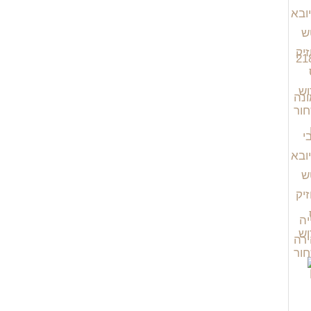
יה
רה