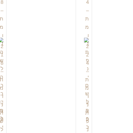
צ
צ
פ
פ
י
י