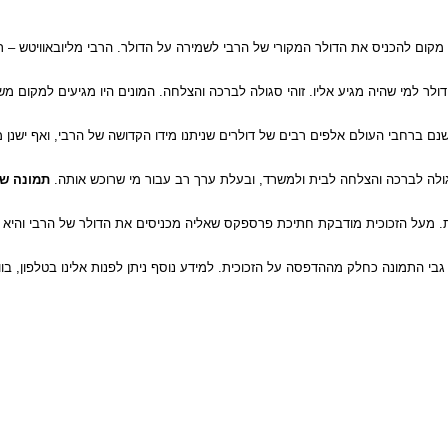
קום להכניס את הדולר המקורי של הרבי לשמירה על הדולר. הרבי מליובאוויטש – ר
לר למי שהיה מגיע אליו. זוהי סגולה לברכה והצלחה. המונים היו מגיעים למקום משכנ
ישנם ברחבי העולם אלפים רבים של דולרים שניתנו מידו הקדושה של הרבי, ואף ישנן 
גולה לברכה והצלחה לבית ולמשרד, ובעלת ערך רב עבור מי שרוכש אותה.
תמונה של
קליר. הזכוכית יציבה ובטיחותית ומודפסת בטכנולוגיית UV מתקדמת. מעל הזכוכית מודבקת חתיכת פרספקס שאליה מכניסים את ה
בי התמונה כחלק מההדפסה על הזכוכית. למידע נוסף ניתן לפנות אלינו בטלפון, בוו