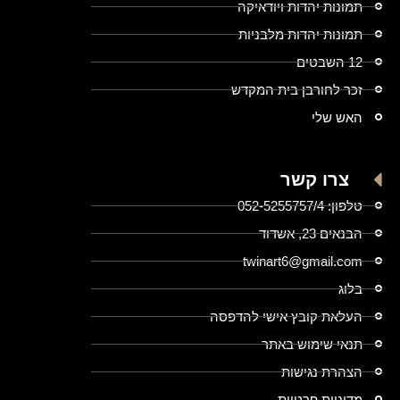
תמונות יהדות ויודאיקה
תמונות יהדות מלבניות
12 השבטים
זכר לחורבן בית המקדש
האש שלי
צרו קשר
טלפון: 052-5255757/4
הבנאים 23, אשדוד
twinart6@gmail.com
בלוג
העלאת קובץ אישי להדפסה
תנאי שימוש באתר
הצהרת נגישות
מדיניות פרטיות