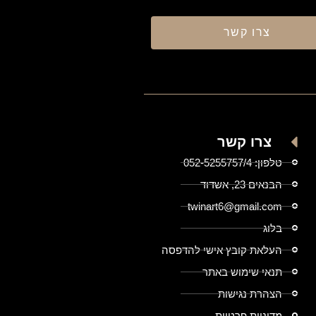
צרו קשר
צרו קשר
טלפון: 052-5255757/4
הבנאים 23, אשדוד
twinart6@gmail.com
בלוג
העלאת קובץ אישי להדפסה
תנאי שימוש באתר
הצהרת נגישות
מדיניות פרטיות