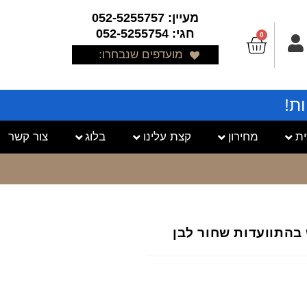
מעיין: 052-5255757
חגי: 052-5255754
0
מועדפים שנבחרו:
ת!
ת
מחירון
קצת עלינו
בלוג
צור קשר