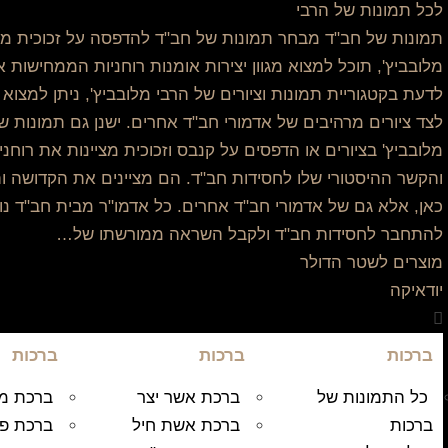
לכל תמונות של הרבי
תמונות של חב"ד מבחר תמונות של חב"ד להדפסה על זכוכית מחוס
מלובביץ', תוכל למצוא מגוון יצירות אומנות רוחניות הממחישות 
לדעת בקטגוריית תמונות וציורים של הרבי מלובביץ', ניתן למצוא 
לצד ציורים מרהיבים של אדמורי חב"ד אחרים. ישנן גם תמונות ש
מלובביץ' בציורים או הדפסים על קנבס וזכוכית מציינות את רוח
והקשר ההיסטורי שלו לחסידות חב"ד. הם מציינים את הקדושה ו
כאן, אלא גם של אדמורי חב"ד אחרים. כל אדמו"ר מבית חב"ד 
להתחבר לחסידות חב"ד ולקבל השראה ממורשתו של…
מוצרים לשטר הדולר
יודאיקה
ברכות
ברכות
ברכות
כל התמונות של
ברכת אשר יצר
ברכת מו
ברכות
ברכת אשת חיל
ברכת פ