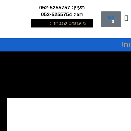
מעיין: 052-5255757
חגי: 052-5255754
₪
0
0
מועדפים שנבחרו:
ת!