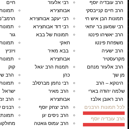
הרב עובדיה יוסף
רבי אלעזר
חיים
הרב חיים קנייבסקי
אבוחצירא
תמונות
תמונות הבן איש חי
רבי יעקב אבוחצירא
הרמב"ם
רבי שמעון בר יוחאי
רבי דוד אבוחצירא
תמונות
הרב יאשיהו פינטו
תמונות של בבא
גור
משפחת פינטו
חאקי
תמונות
הרב ישעיה
בבא מאיר
ויזניץ
מקרעסטיר
אבוחצירא
תמונות
הרב אלעזר מנחם
תמנות הרב יגאל
קוק
מן שך
כהן
הרב של
הינוקא – הרב
רבי נחמן מברסלב
תמונות
שלמה יהודה בארי
הרב מאיר
ישראל
הרב ראובן אלבז
אבוחצירא
הרב זמי
לכל תמונות הרבנים
הרב יצחק יוסף
רבנים ש
הרב ניסים יגן
תמונת 
הרב עובדיה יוסף
הרב עמוס גואטה
מחולקו