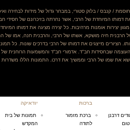
מת / קנבס / בלוק סטורי, במבחר גדול של מידות לבחירה ואיכו
את דמותו המיוחדת של הרבי, אשר נחרתה בזיכרונם של חסידי חב"
מגוון יצירות אומנות מרהיבות. כל יצירה מציגה את דמותו המיוחד
ל הרבנית חיה מושקא, אשתו של הרבי, והרבנית חנה, אמו של הר
ניותו. הציורים מייצגים את דמותו של הרבי בדרכים שונות. כל ת
העוצמה שבחסידות חב"ד. אדמורי חב"ד והמשמעות הרוחנית של ה
נושא את שמו של הרבי וממשיך את דרכו. התמונות הללו משדרות
ברכות
יודאיקה
דים דרבנן
ברכת מזמור
תמונות של בית
טום
לתודה
המקדש