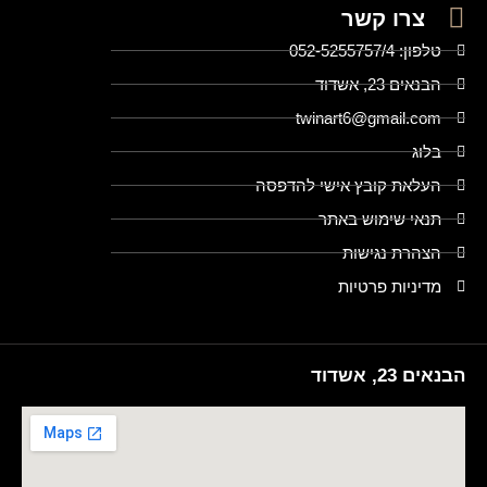
צרו קשר
טלפון: 052-5255757/4
הבנאים 23, אשדוד
twinart6@gmail.com
בלוג
העלאת קובץ אישי להדפסה
תנאי שימוש באתר
הצהרת נגישות
מדיניות פרטיות
הבנאים 23, אשדוד