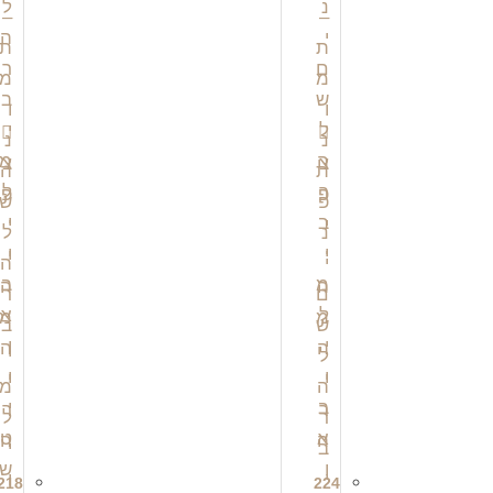
צ
צ
פ
פ
י
י
י
י
ה
ה
מ
מ
ה
ה
י
י
ר
ר
ה
ה
218
224