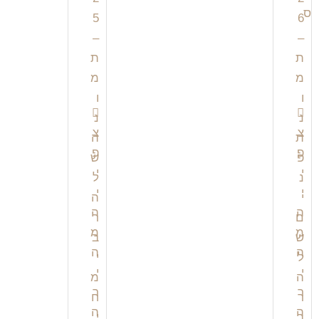
צ
צ
פ
פ
י
י
י
י
ה
ה
מ
מ
ה
ה
י
י
ר
ר
ה
ה