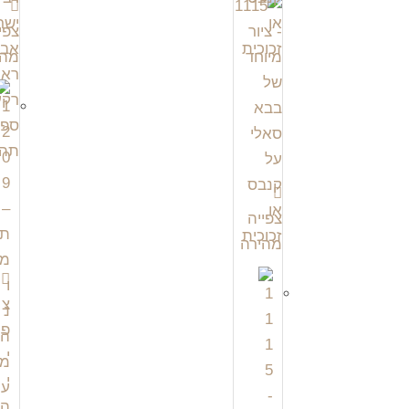
צפי
מהי
צפייה
מהירה
צ
פ
י
י
ה