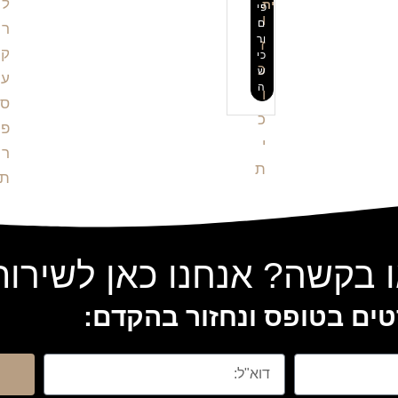
ית
פי
ם
ור
כי
ש
ה
 בקשה? אנחנו כאן לשירו
ים בטופס ונחזור בהקדם: