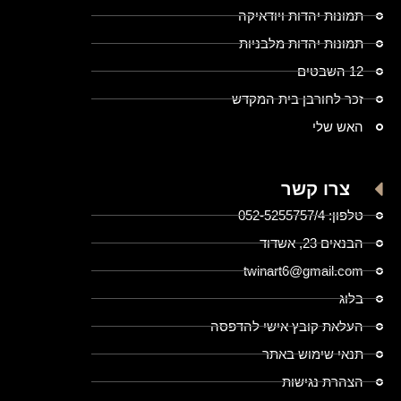
תמונות יהדות ויודאיקה
תמונות יהדות מלבניות
12 השבטים
זכר לחורבן בית המקדש
האש שלי
צרו קשר
טלפון: 052-5255757/4
הבנאים 23, אשדוד
twinart6@gmail.com
בלוג
העלאת קובץ אישי להדפסה
תנאי שימוש באתר
הצהרת נגישות