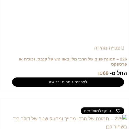
צפייה מהירה
226 – תמונת פנים של הרבי מליובאוויטש על קנבס, זכוכית או
פרספקס
החל מ-
69
₪
לפרטים נוספים ורכישה
הוסף למועדפים