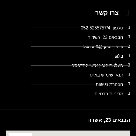
צרו קשר
טלפון: 052-5255757/4
הבנאים 23, אשדוד
twinart6@gmail.com
בלוג
העלאת קובץ אישי להדפסה
תנאי שימוש באתר
הצהרת נגישות
מדיניות פרטיות
הבנאים 23, אשדוד