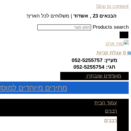
Skip to content
הבנאים 23 , אשדוד
| משלוחים לכל הארץ!
Products search
0
עגלת קניות
מעיין: 052-5255757
חגי: 052-5255754
מועדפים שנבחרו:
מחירים מיוחדים למוסד
עמוד הבית
רבנים
רבנים