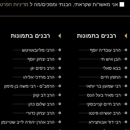
אני מאשר/ת שקראתי, הבנתי ומסכים/מה ל
מדיניות הפרטי
רבנים בתמונות
רבנים בתמונות
הרב עובדיה יוסף
הרבי מליובאוויטש
הבן איש חי
הרב יצחק יוסף
בבא סאלי
הרב ניסים יגן
החפץ חיים
הרב מרדכי אליהו
רבי שמעון בר יוחאי
הרמב"ם - רבי משה בן מימון
רבי מאיר בעל הנס
הרב דב קוק
הרב חיים קנייבסקי
הרב שלום כהן
הרב יאשיהו פינטו
הרב יצחק כדורי
רבי דוד אבוחצירא
הרב אהרן יהודה לייב שטיינמן