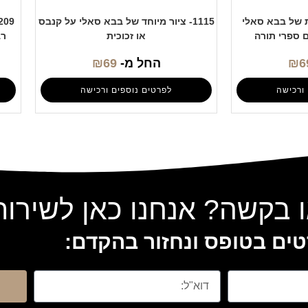
בת של בבא סאלי
1115- ציור מיוחד של בבא סאלי על קנבס
ם ספרי תורה
או זכוכית
רב
6
₪
החל מ-
69
₪
ורכישה
לפרטים נוספים ורכישה
 בקשה? אנחנו כאן לשירו
ים בטופס ונחזור בהקדם: