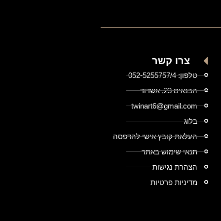
צרו קשר
טלפון: 052-5255757/4
הבנאים 23, אשדוד
twinart6@gmail.com
בלוג
העלאת קובץ אישי להדפסה
תנאי שימוש באתר
הצהרת נגישות
מדיניות פרטיות