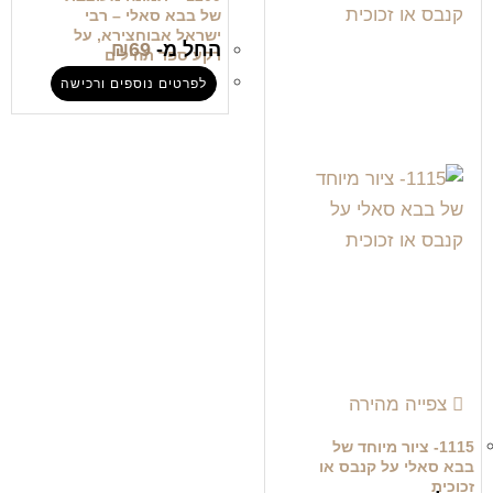
של בבא סאלי – רבי
ישראל אבוחצירא, על
החל מ-
69
₪
רקע ספר תהילים
לפרטים נוספים ורכישה
צפייה מהירה
1115- ציור מיוחד של
בבא סאלי על קנבס או
זכוכית