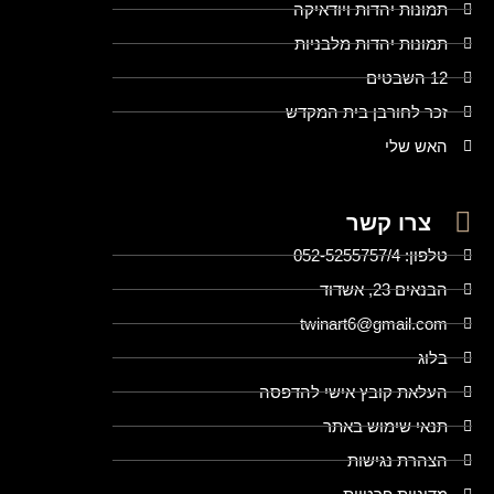
תמונות יהדות ויודאיקה
תמונות יהדות מלבניות
12 השבטים
זכר לחורבן בית המקדש
האש שלי
צרו קשר
טלפון: 052-5255757/4
הבנאים 23, אשדוד
twinart6@gmail.com
בלוג
העלאת קובץ אישי להדפסה
תנאי שימוש באתר
הצהרת נגישות