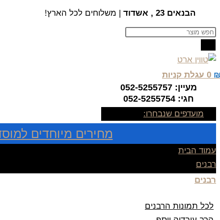
Skip
הבנאים 23 , אשדוד
| משלוחים לכל הארץ!
to
Products
content
search
0
עגלת קניות
מעיין: 052-5255757
חגי: 052-5255754
מועדפים שנבחרו:
מחירים מיוחדים למוסד
עמוד הבית
רבנים
רבנים
לכל תמונות הרבנים
הרב עובדיה יוסף