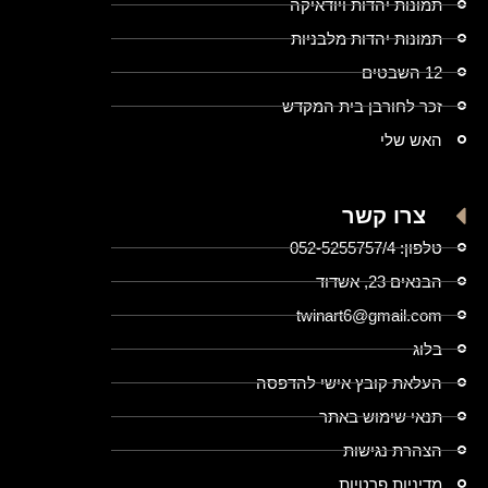
תמונות יהדות ויודאיקה
תמונות יהדות מלבניות
12 השבטים
זכר לחורבן בית המקדש
האש שלי
צרו קשר
טלפון: 052-5255757/4
הבנאים 23, אשדוד
twinart6@gmail.com
בלוג
העלאת קובץ אישי להדפסה
תנאי שימוש באתר
הצהרת נגישות
מדיניות פרטיות