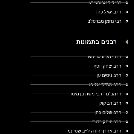
רבי דוד אבוחצירא
הרב יגאל כהן
רבי נחמן מברסלב
רבנים בתמונות
הרבי מליובאוויטש
הרב יצחק יוסף
הרב ניסים יגן
הרב מרדכי אליהו
הרמב"ם - רבי משה בן מימון
הרב דב קוק
הרב שלום כהן
הרב יצחק כדורי
הרב אהרן יהודה לייב שטיינמן