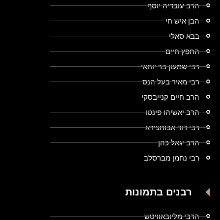
הרב עובדיה יוסף
הבן איש חי
בבא סאלי
החפץ חיים
רבי שמעון בר יוחאי
רבי מאיר בעל הנס
הרב חיים קנייבסקי
הרב יאשיהו פינטו
רבי דוד אבוחצירא
הרב יגאל כהן
רבי נחמן מברסלב
רבנים בתמונות
הרבי מליובאוויטש