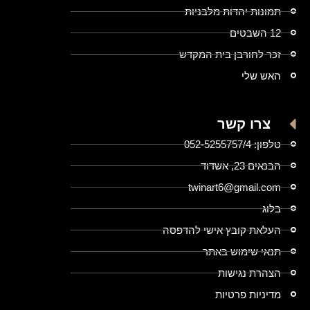
תמונות יהדות מלבניות
12 השבטים
זכר לחורבן בית המקדש
האש שלי
צרו קשר
טלפון: 052-5255757/4
הבנאים 23, אשדוד
twinart6@gmail.com
בלוג
העלאת קובץ אישי להדפסה
תנאי שימוש באתר
הצהרת נגישות
מדיניות פרטיות