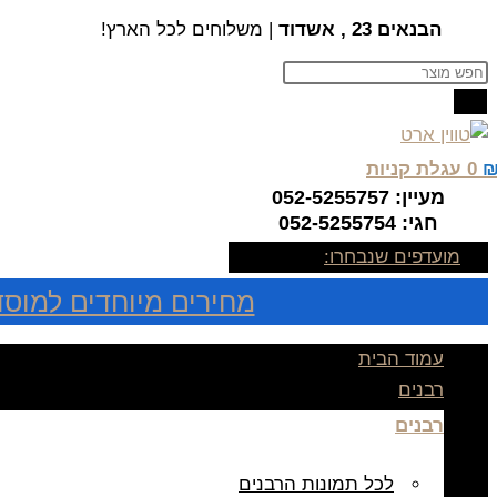
Skip
הבנאים 23 , אשדוד
| משלוחים לכל הארץ!
to
Products
content
search
0
עגלת קניות
מעיין: 052-5255757
חגי: 052-5255754
מועדפים שנבחרו:
מחירים מיוחדים למוסד
עמוד הבית
רבנים
רבנים
לכל תמונות הרבנים