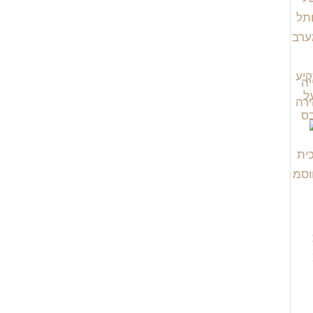
יה
רה