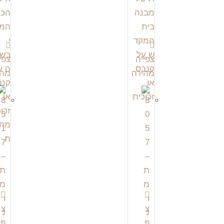
צפייה
צפי
מהירה
מהי
צ
צ
פ
פ