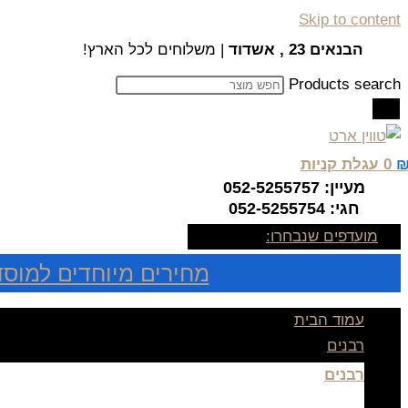
Skip to content
הבנאים 23 , אשדוד
| משלוחים לכל הארץ!
Products search
0
עגלת קניות
מעיין: 052-5255757
חגי: 052-5255754
מועדפים שנבחרו:
מחירים מיוחדים למוסד
עמוד הבית
רבנים
רבנים