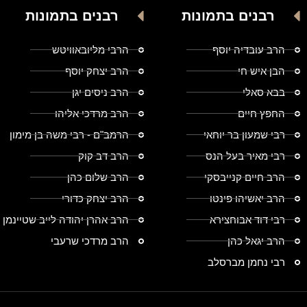
רבנים בתמונות
רבנים בתמונות
הרב עובדיה יוסף
הרבי מליובאוויטש
הבן איש חי
הרב יצחק יוסף
בבא סאלי
הרב ניסים יגן
החפץ חיים
הרב מרדכי אליהו
רבי שמעון בר יוחאי
הרמב"ם - רבי משה בן מימון
רבי מאיר בעל הנס
הרב דב קוק
הרב חיים קנייבסקי
הרב שלום כהן
הרב יאשיהו פינטו
הרב יצחק כדורי
רבי דוד אבוחצירא
הרב אהרן יהודה לייב שטיינמן
הרב יגאל כהן
הרב מרדכי שרעבי
רבי נחמן מברסלב