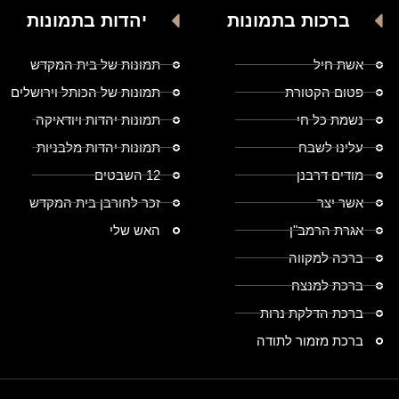
ברכות בתמונות
יהדות בתמונות
אשת חיל
תמונות של בית המקדש
פטום הקטורת
תמונות של הכותל וירושלים
נשמת כל חי
תמונות יהדות ויודאיקה
עלינו לשבח
תמונות יהדות מלבניות
מודים דרבנן
12 השבטים
אשר יצר
זכר לחורבן בית המקדש
אגרת הרמב"ן
האש שלי
ברכה למקווה
ברכת למנצח
ברכת הדלקת נרות
ברכת מזמור לתודה