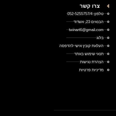
צרו קשר
טלפון: 052-5255757/4
הבנאים 23, אשדוד
twinart6@gmail.com
בלוג
העלאת קובץ אישי להדפסה
תנאי שימוש באתר
הצהרת נגישות
מדיניות פרטיות