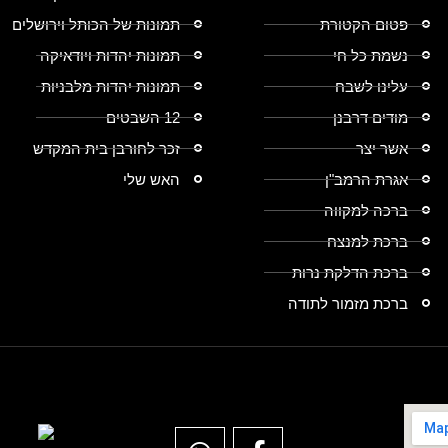
פטום הקטורת
תמונות של הכותל וירושלים
נשמת כל חי
תמונות יהדות ויודאיקה
עלינו לשבח
תמונות יהדות מלבניות
מודים דרבנן
12 השבטים
אשר יצר
זכר לחורבן בית המקדש
אגרת הרמב"ן
האש שלי
ברכה למקווה
ברכת למנצח
ברכת הדלקת נרות
ברכת מזמור לתודה