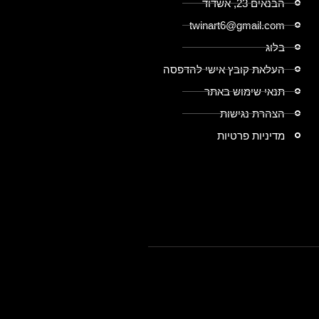
הבנאים 23, אשדוד
twinart6@gmail.com
בלוג
העלאת קובץ אישי להדפסה
תנאי שימוש באתר
הצהרת נגישות
מדיניות פרטיות