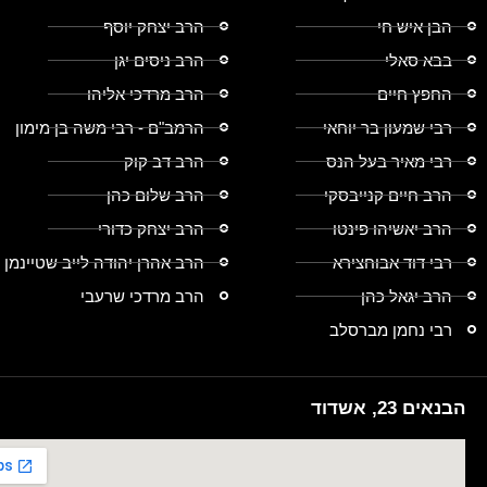
הבן איש חי
הרב יצחק יוסף
בבא סאלי
הרב ניסים יגן
החפץ חיים
הרב מרדכי אליהו
רבי שמעון בר יוחאי
הרמב"ם - רבי משה בן מימון
רבי מאיר בעל הנס
הרב דב קוק
הרב חיים קנייבסקי
הרב שלום כהן
הרב יאשיהו פינטו
הרב יצחק כדורי
רבי דוד אבוחצירא
הרב אהרן יהודה לייב שטיינמן
הרב יגאל כהן
הרב מרדכי שרעבי
רבי נחמן מברסלב
הבנאים 23, אשדוד