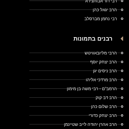
רבי דוד אבוחצירא
הרב יגאל כהן
רבי נחמן מברסלב
רבנים בתמונות
הרבי מליובאוויטש
הרב יצחק יוסף
הרב ניסים יגן
הרב מרדכי אליהו
הרמב"ם - רבי משה בן מימון
הרב דב קוק
הרב שלום כהן
הרב יצחק כדורי
הרב אהרן יהודה לייב שטיינמן