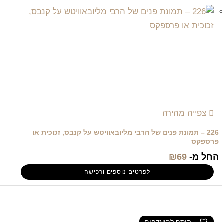
צפייה מהירה
226 – תמונת פנים של הרבי מליובאוויטש על קנבס, זכוכית או
פרספקס
החל מ-
69
₪
לפרטים נוספים ורכישה
הוסף למועדפים