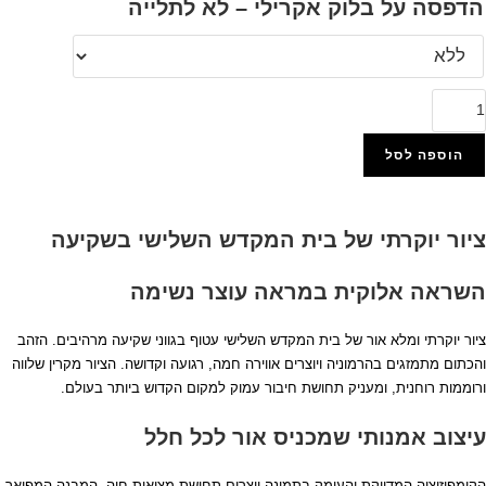
הדפסה על בלוק אקרילי – לא לתלייה
מות
ל
802
הוספה לסל
יור
הוסף למועדפים
וקרתי
ציור יוקרתי של בית המקדש השלישי בשקיעה
ל
ית
השראה אלוקית במראה עוצר נשימה
מקדש
שלישי
ציור יוקרתי ומלא אור של בית המקדש השלישי עטוף בגווני שקיעה מרהיבים. הזהב
שקיעה
והכתום מתמזגים בהרמוניה ויוצרים אווירה חמה, רגועה וקדושה. הציור מקרין שלווה
ל
ורוממות רוחנית, ומעניק תחושת חיבור עמוק למקום הקדוש ביותר בעולם.
נבס
ו
עיצוב אמנותי שמכניס אור לכל חלל
כוכית
חוסמת
הקומפוזיציה המדויקת והעומק בתמונה יוצרים תחושת מציאות חיה. המבנה המפואר