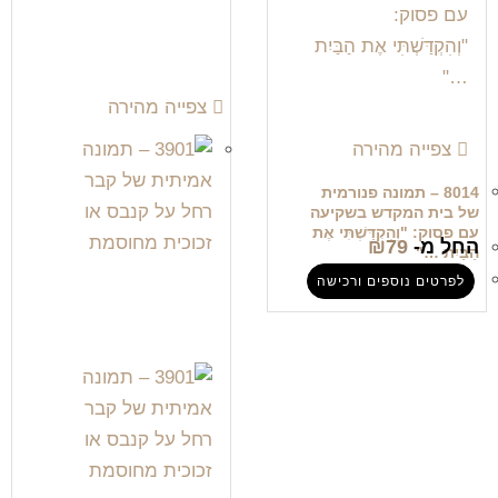
צפייה מהירה
צפייה מהירה
8014 – תמונה פנורמית
של בית המקדש בשקיעה
עם פסוק: "וְהִקְדַּשְׁתִּי אֶת
החל מ-
79
₪
הַבַּיִת …"
לפרטים נוספים ורכישה