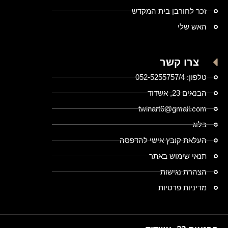
זכר לחורבן בית המקדש
האש שלי
צרו קשר
טלפון: 052-5255757/4
הבנאים 23, אשדוד
twinart6@gmail.com
בלוג
העלאת קובץ אישי להדפסה
תנאי שימוש באתר
הצהרת נגישות
מדיניות פרטיות