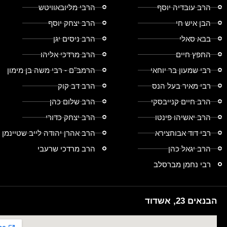
הרב עובדיה יוסף
הרבי מליובאוויטש
הבן איש חי
הרב יצחק יוסף
בבא סאלי
הרב ניסים יגן
החפץ חיים
הרב מרדכי אליהו
רבי שמעון בר יוחאי
הרמב"ם - רבי משה בן מימון
רבי מאיר בעל הנס
הרב דב קוק
הרב חיים קנייבסקי
הרב שלום כהן
הרב יאשיהו פינטו
הרב יצחק כדורי
רבי דוד אבוחצירא
הרב אהרן יהודה לייב שטיינמן
הרב יגאל כהן
הרב מרדכי שרעבי
רבי נחמן מברסלב
הבנאים 23, אשדוד