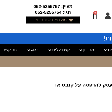
מעיין: 052-5255757
חגי: 052-5255754
0
מועדפים שנבחרו:
ת!
ת
מחירון
קצת עלינו
בלוג
צור קשר
 העסק להדפסה על קנבס או