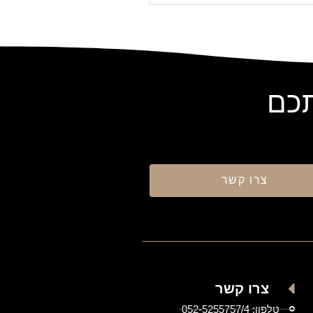
תכם
צרו קשר
צרו קשר
טלפון: 052-5255757/4