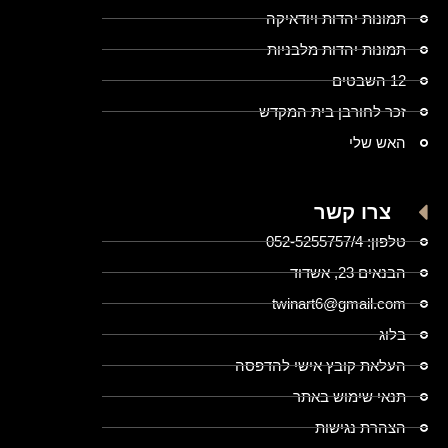
תמונות יהדות ויודאיקה
תמונות יהדות מלבניות
12 השבטים
זכר לחורבן בית המקדש
האש שלי
צרו קשר
טלפון: 052-5255757/4
הבנאים 23, אשדוד
twinart6@gmail.com
בלוג
העלאת קובץ אישי להדפסה
תנאי שימוש באתר
הצהרת נגישות