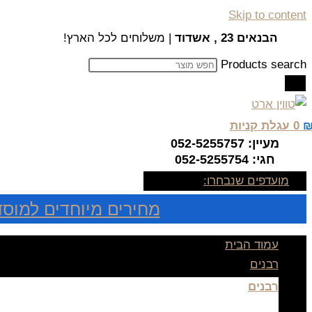
Skip to content
הבנאים 23 , אשדוד
| משלוחים לכל הארץ!
Products search
0
עגלת קניות
מעיין: 052-5255757
חגי: 052-5255754
מועדפים שנבחרו:
מחירים מיוחדים למוסד
עמוד הבית
רבנים
רבנים