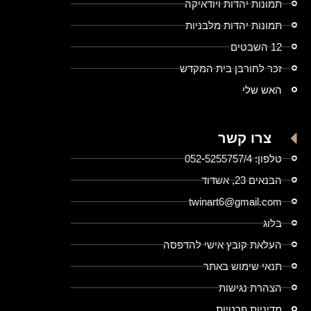
תמונות יהדות ויודאיקה
תמונות יהדות מלבניות
12 השבטים
זכר לחורבן בית המקדש
האש שלי
צרו קשר
טלפון: 052-5255757/4
הבנאים 23, אשדוד
twinart6@gmail.com
בלוג
העלאת קובץ אישי להדפסה
תנאי שימוש באתר
הצהרת נגישות
מדיניות פרטיות